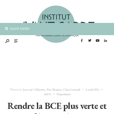
MAIN MENU
Written by
Jens van ‘t Klooster
,
Éric Monnet
,
Clara Leonard
•
4 avril 2024
•
14h35
•
Propositions
Rendre la BCE plus verte et