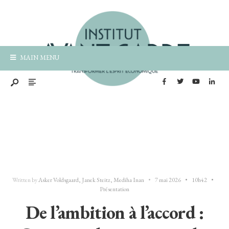
MAIN MENU
Written by
Asker Voldsgaard
,
Janek Steitz
,
Mediha Inan
•
7 mai 2026
•
10h42
•
Présentation
De l’ambition à l’accord :