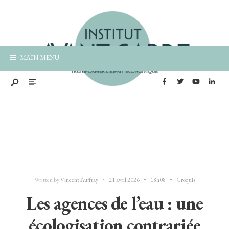
MAIN MENU
Written by
Vincent Auffray
•
21 avril 2026
•
18h08
•
Croquis
Les agences de l’eau : une
écologisation contrariée