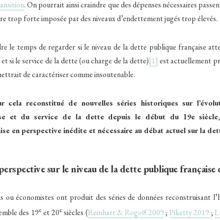
ransition
. On pourrait ainsi craindre que des dépenses nécessaires passen
ire trop forte imposée par des niveaux d’endettement jugés trop élevés.
re le temps de regarder si le niveau de la dette publique française att
et si le service de la dette (ou charge de la dette)
[1]
est actuellement p
mettrait de caractériser comme insoutenable.
 cela reconstitué de nouvelles séries historiques sur l’évolu
ise et du service de la dette depuis le début du 19e siècle
se en perspective inédite et nécessaire au débat actuel sur la det
erspective sur le niveau de la dette publique française
ns ou économistes ont produit des séries de données reconstruisant l’h
e
e
semble des 19
et 20
siècles (
Reinhart & Rogoff 2009
;
Piketty 2019
;
L