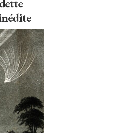
 dette
inédite