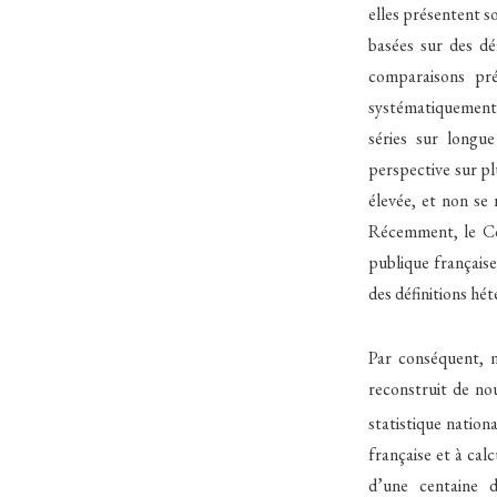
elles présentent s
basées sur des dé
comparaisons pré
systématiquement l
séries sur longu
perspective sur pl
élevée, et non se 
Récemment, le Co
publique française
des définitions hé
Par conséquent, n
reconstruit de nou
statistique nationa
française et à cal
d’une centaine d