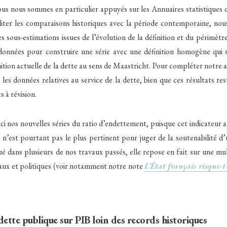
us nous sommes en particulier appuyés sur les Annuaires statistiques 
liter les comparaisons historiques avec la période contemporaine, nou
les sous-estimations issues de l’évolution de la définition et du périmètr
données pour construire une série avec une définition homogène qui 
inition actuelle de la dette au sens de Maastricht. Pour compléter notre 
les données relatives au service de la dette, bien que ces résultats res
s à révision.
i nos nouvelles séries du ratio d’endettement, puisque cet indicateur a
l n’est pourtant pas le plus pertinent pour juger de la soutenabilité
é dans plusieurs de nos travaux passés, elle repose en fait sur une mu
aux et politiques (voir notamment notre note
L’État français risque-t-i
ette publique sur PIB loin des records historiques