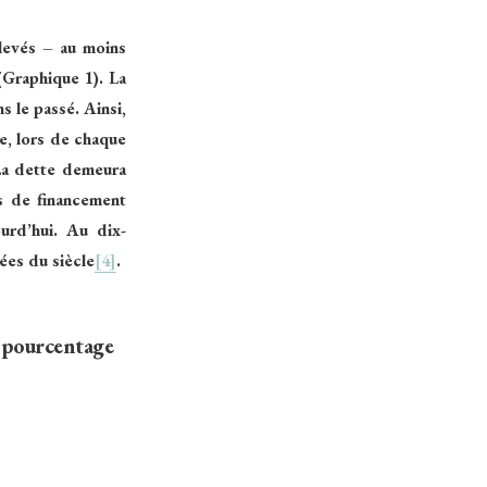
levés – au moins
(Graphique 1). La
ns le passé.
Ainsi,
e, lors de chaque
 La dette demeura
s de financement
urd’hui. Au dix-
ées du siècle
[4]
.
n pourcentage