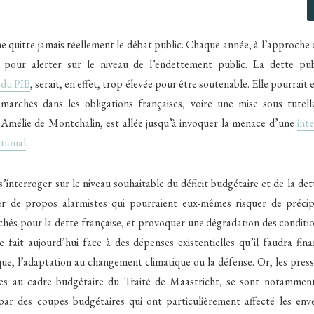
i ne quitte jamais réellement le débat public. Chaque année, à l’approche
t pour alerter sur le niveau de l’endettement public. La dette pub
 du PIB
, serait, en effet, trop élevée pour être soutenable. Elle pourrait
marchés dans les obligations françaises, voire une mise sous tutell
Amélie de Montchalin, est allée jusqu’à invoquer la menace d’une
int
tional
.
s’interroger sur le niveau souhaitable du déficit budgétaire et de la det
er de propos alarmistes qui pourraient eux-mêmes risquer de préci
chés pour la dette française, et provoquer une dégradation des conditi
 fait aujourd’hui face à des dépenses existentielles qu’il faudra fina
que, l’adaptation au changement climatique ou la défense. Or, les press
ées au cadre budgétaire du Traité de Maastricht, se sont notamment
par des coupes budgétaires qui ont particulièrement affecté les env