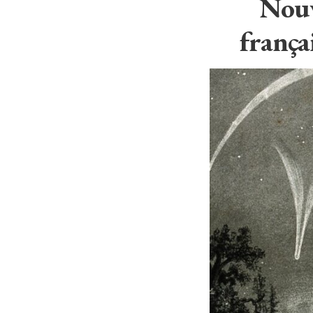
Nouve
frança