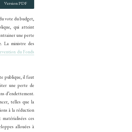
Version PDF
 du vote du budget,
lique, qui atteint
 entrainer une perte
e. La ministre des
ervention du Fonds
te publique, il faut
piter une perte de
ons d’endettement.
ncer, telles que la
ions à la réduction
 matérialisées ces
eloppes allouées à