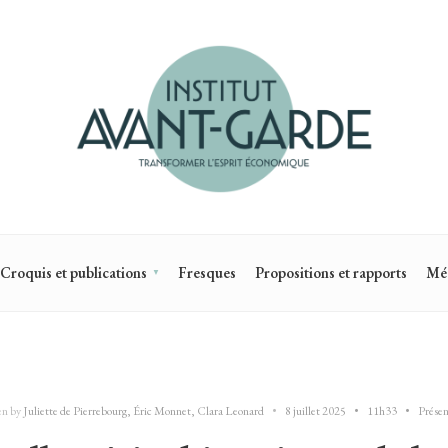
Croquis et publications
Fresques
Propositions et rapports
Mé
en by
Juliette de Pierrebourg
,
Éric Monnet
,
Clara Leonard
•
8 juillet 2025
•
11h33
•
Présen