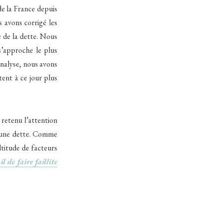
de la France depuis
s avons corrigé les
e de la dette. Nous
s’approche le plus
analyse, nous avons
tent à ce jour plus
 retenu l’attention
 d’une dette. Comme
ltitude de facteurs
l de faire faillite