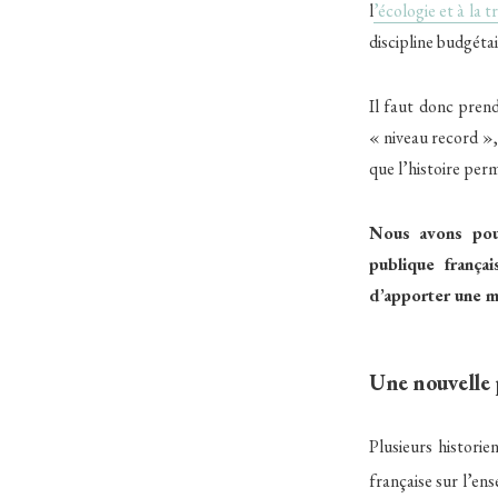
l
’écologie et à la t
discipline budgéta
Il faut donc prend
« niveau record », 
que l’histoire per
Nous avons pour
publique frança
d’apporter une mi
Une nouvelle p
Plusieurs historie
française sur l’en