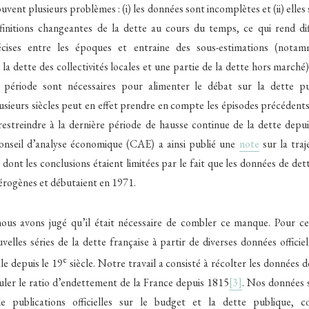
ouvent plusieurs problèmes : (i) les données sont incomplètes et (ii) elle
finitions changeantes de la dette au cours du temps, ce qui rend diffi
cises entre les époques et entraine des sous-estimations (nota
a dette des collectivités locales et une partie de la dette hors marché
e période sont nécessaires pour alimenter le débat sur la dette pu
usieurs siècles peut en effet prendre en compte les épisodes précédent
restreindre à la dernière période de hausse continue de la dette depu
nseil d’analyse économique (CAE) a ainsi publié une
note
sur la traj
 dont les conclusions étaient limitées par le fait que les données de det
térogènes et débutaient en 1971.
ous avons jugé qu’il était nécessaire de combler ce manque. Pour ce
velles séries de la dette française à partir de diverses données officiel
e
le depuis le 19
siècle. Notre travail a consisté à récolter les données d
culer le ratio d’endettement de la France depuis 1815
[3]
. Nos données s
e publications officielles sur le budget et la dette publique, 