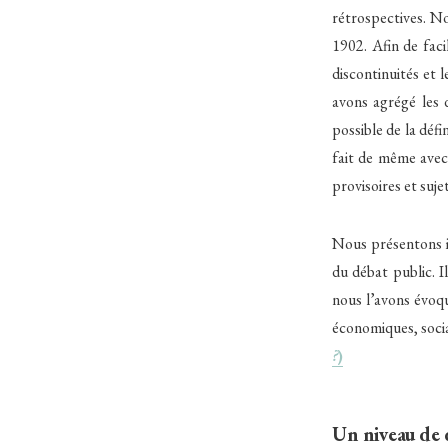
rétrospectives. No
1902. Afin de faci
discontinuités et 
avons agrégé les 
possible de la déf
fait de même avec 
provisoires et sujet
Nous présentons ic
du débat public. I
nous l’avons évoqu
économiques, soci
?
)
Un niveau de d