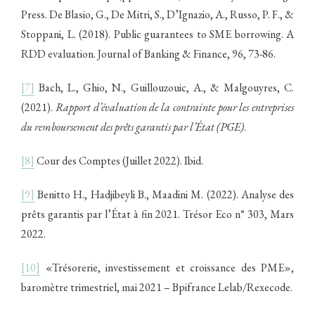
Press. De Blasio, G., De Mitri, S., D’Ignazio, A., Russo, P. F., &
Stoppani, L. (2018). Public guarantees to SME borrowing. A
RDD evaluation. Journal of Banking & Finance, 96, 73-86.
[7]
Bach, L., Ghio, N., Guillouzouic, A., & Malgouyres, C.
(2021).
Rapport d’évaluation de la contrainte pour les entreprises
du remboursement des prêts garantis par l’État (PGE)
.
[8]
Cour des Comptes (Juillet 2022). Ibid.
[9]
Benitto H., Hadjibeyli B., Maadini M. (2022). Analyse des
prêts garantis par l’État à fin 2021. Trésor Eco n° 303, Mars
2022.
[10]
«Trésorerie, investissement et croissance des PME»,
baromètre trimestriel, mai 2021 – Bpifrance Lelab/Rexecode.