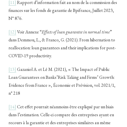
[11]
Rapport d’information fait au nom de la commission des
finances sur les fonds de garantie de Bpifrance, Juillet 2023,
N° 876.
[12]
Voir Annexe “
Effects of loan guarantee in normal time
”
dans Demmou, L., & Franco, G. (2021). From hibernation to
reallocation: loan guarantees and their implications for post-
COVID-19 productivity.
[13]
Gazaniol A. et Lê M. (2021), « The Impact of Public
Loan Guarantees on Banks’Risk Taking and Firms’ Growth:
Evidence from France », Économie et Prévision, vol. 2021/1,
n° 218
[14]
Cet effet pourrait néanmoins être expliqué par un biais
dans l’estimation. Celle-ci compare des entreprises ayant eu
recours à la garantie et des entreprises similaires au même