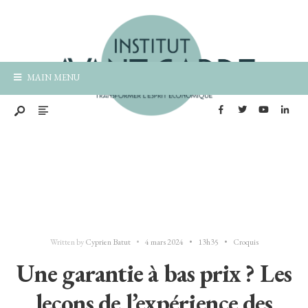
MAIN MENU
Written by
Cyprien Batut
•
4 mars 2024
•
13h35
•
Croquis
Une garantie à bas prix ? Les
leçons de l’expérience des