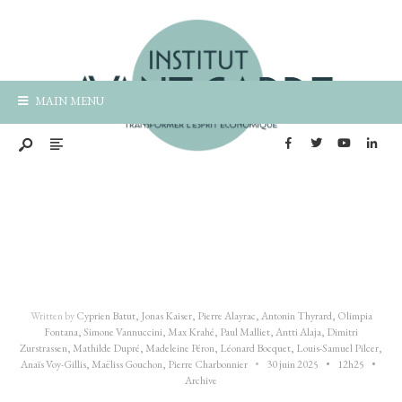
MAIN MENU
Written by
Cyprien Batut
,
Jonas Kaiser
,
Pierre Alayrac
,
Antonin Thyrard
,
Olimpia
Fontana
,
Simone Vannuccini
,
Max Krahé
,
Paul Malliet
,
Antti Alaja
,
Dimitri
Zurstrassen
,
Mathilde Dupré
,
Madeleine Péron
,
Léonard Bocquet
,
Louis-Samuel Pilcer
,
Anaïs Voy-Gillis
,
Maëliss Gouchon
,
Pierre Charbonnier
•
30 juin 2025
•
12h25
•
Archive