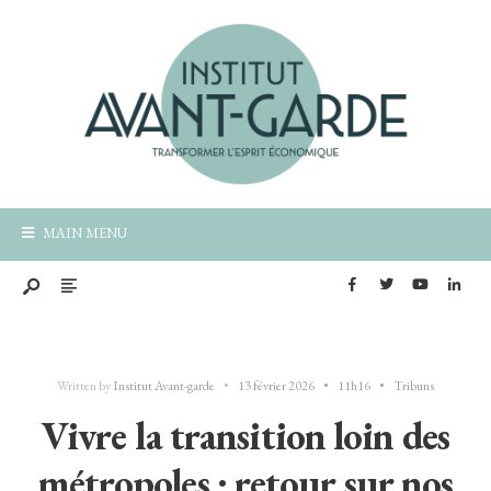
MAIN MENU
Written by
Institut Avant-garde
•
13 février 2026
•
11h16
•
Tribuns
Vivre la transition loin des
métropoles : retour sur nos