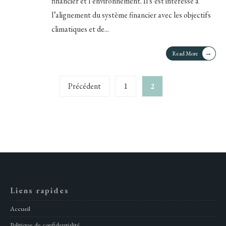
financier et l’environnement. Il s’est intéressé à
l’alignement du système financier avec les objectifs
climatiques et de
...
→
Read More
Pagination
Précédent
1
2
des
publications
Liens rapides
Accueil
Politique de confidentialité