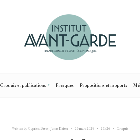
Croquis et publications
Fresques
Propositions et rapports
Mé
Written by
Cyprien Batut
,
Jonas Kaiser
•
13 mars 2025
•
13h26
•
Croquis