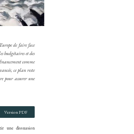
urope de faire face
les budgétaires et des
de financement comme
ancée, ce plan reste
ire pour assurer une
Version PDF
ir une dissuasion