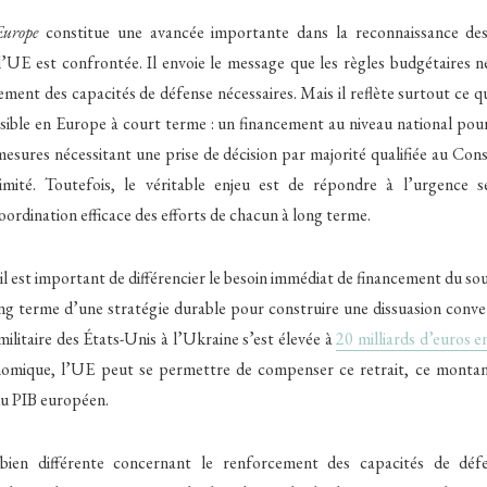
urope
constitue une avancée importante dans la reconnaissance des 
’UE est confrontée. Il envoie le message que les règles budgétaires n
ement des capacités de défense nécessaires. Mais il reflète surtout ce q
sible en Europe à court terme : un financement au niveau national po
mesures nécessitant une prise de décision par majorité qualifiée au Con
imité. Toutefois, le véritable enjeu est de répondre à l’urgence s
oordination efficace des efforts de chacun à long terme.
il est important de différencier le besoin immédiat de financement du sou
ong terme d’une stratégie durable pour construire une dissuasion conve
militaire des États-Unis à l’Ukraine s’est élevée à
20 milliards d’euros 
omique, l’UE peut se permettre de compenser ce retrait, ce montan
du PIB européen.
 bien différente concernant le renforcement des capacités de déf