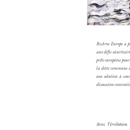
ReArm Europe a pou
aux défis sécuritaire
prêts européens pou
la dette commune eu
une solution à cour
dissuasion conventio
Avec l’évolution