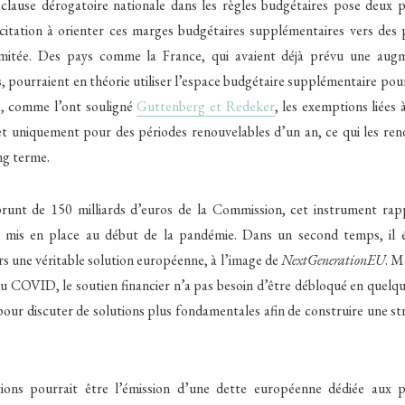
la clause dérogatoire nationale dans les règles budgétaires pose deux 
ncitation à orienter ces marges budgétaires supplémentaires vers des 
mitée. Des pays comme la France, qui avaient déjà prévu une augm
s, pourraient en théorie utiliser l’espace budgétaire supplémentaire pour
te, comme l’ont souligné
Guttenberg et Redeker
, les exemptions liées 
t uniquement pour des périodes renouvelables d’un an, ce qui les ren
ong terme.
unt de 150 milliards d’euros de la Commission, cet instrument rap
mis en place au début de la pandémie. Dans un second temps, il é
s une véritable solution européenne, à l’image de
NextGenerationEU
. M
 du COVID, le soutien financier n’a pas besoin d’être débloqué en quelques
our discuter de solutions plus fondamentales afin de construire une stra
ions pourrait être l’émission d’une dette européenne dédiée aux p