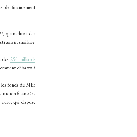
es de financement
EU
, qui incluait des
strument similaire.
le des
250 milliards
écemment débattu à
er les fonds du MES
titution financière
 euro, qui dispose