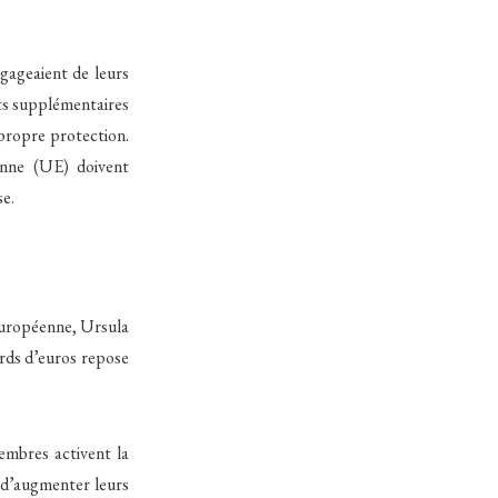
gageaient de leurs
ts supplémentaires
propre protection.
enne (UE) doivent
se.
européenne, Ursula
ards d’euros repose
embres activent la
t d’augmenter leurs