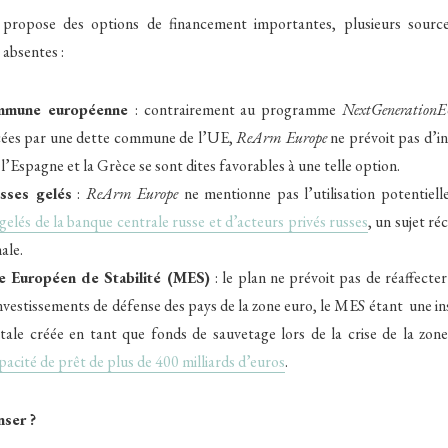
 propose des options de financement importantes, plusieurs sourc
 absentes :
ommune européenne
: contrairement au programme
NextGeneration
cées par une dette commune de l’UE,
ReArm Europe
ne prévoit pas d’in
, l’Espagne et la Grèce se sont dites favorables à une telle option.
usses gelés
:
ReArm Europe
ne mentionne pas l’utilisation potentiel
 gelés de la banque centrale russe et d’acteurs privés russes
, un sujet r
ale.
 Européen de Stabilité (MES)
: le plan ne prévoit pas de réaffect
investissements de défense des pays de la zone euro, le MES étant une ins
ale créée en tant que fonds de sauvetage lors de la crise de la zone
pacité de prêt de plus de 400 milliards d’euros
.
nser ?