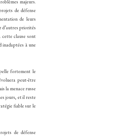
problèmes majeurs.
projets de défense
entation de leurs
 d’autres priorités
à cette clause sont
d inadaptées à une
pelle fortement le
voluera peut-être
ais la menace russe
 jours, et il reste
tégie fiable sur le
rojets de défense