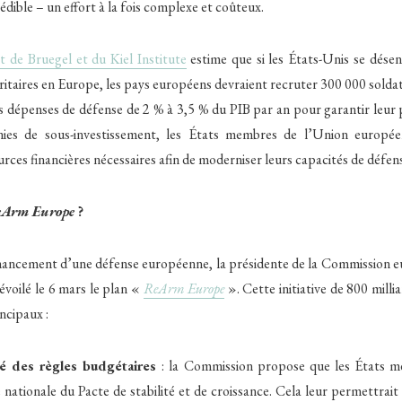
édible – un effort à la fois complexe et coûteux.
t de Bruegel et du Kiel Institute
estime que si les États-Unis se désen
itaires en Europe, les pays européens devraient recruter 300 000 solda
s dépenses de défense de 2 % à 3,5 % du PIB par an pour garantir leur 
ies de sous-investissement, les États membres de l’Union europé
urces financières nécessaires afin de moderniser leurs capacités de défen
Arm Europe
?
financement d’une défense européenne, la présidente de la Commission 
évoilé le 6 mars le plan «
ReArm Europe
». Cette initiative de 800 milli
incipaux :
ité des règles budgétaires
: la Commission propose que les États m
 nationale du Pacte de stabilité et de croissance. Cela leur permettrai