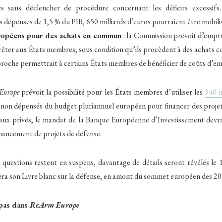
es sans déclencher de procédure concernant les déficits excessifs
 dépenses de 1,5 % du PIB, 650 milliards d’euros pourraient être mobilis
ropéens pour des achats en commun
: la Commission prévoit d’empr
prêter aux États membres, sous condition qu’ils procèdent à des achats c
oche permettrait à certains États membres de bénéficier de coûts d’emp
Europe
prévoit la possibilité pour les États membres d’utiliser les
340 m
non dépensés du budget pluriannuel européen pour financer des projet
taux privés, le mandat de la Banque Européenne d’Investissement devrai
financement de projets de défense.
 questions restent en suspens, davantage de détails seront révélés le 
ra son Livre blanc sur la défense, en amont du sommet européen des 20 
 pas dans
ReArm Europe