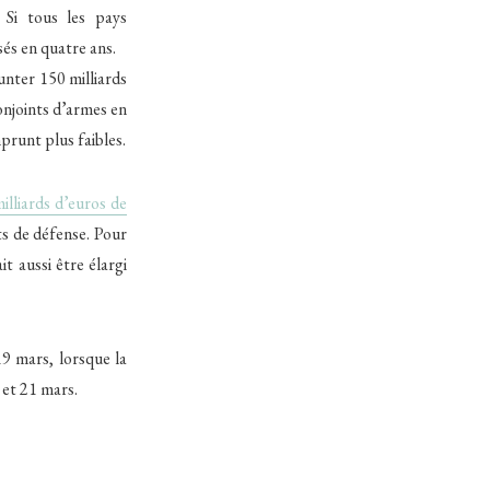
. Si tous les pays
és en quatre ans.
unter 150 milliards
onjoints d’armes en
runt plus faibles.
illiards d’euros de
s de défense. Pour
t aussi être élargi
19 mars, lorsque la
et 21 mars.