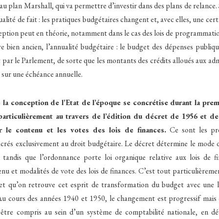
 plan Marshall, qui va permettre d’investir dans des plans de relance. S
alité de fait : les pratiques budgétaires changent et, avec elles, une cer
eption peut en théorie, notamment dans le cas des lois de programmatio
e bien ancien, l’annualité budgétaire : le budget des dépenses publiq
par le Parlement, de sorte que les montants des crédits alloués aux adm
sur une échéance annuelle.
la conception de l’Etat de l’époque se concrétise durant la pre
t particulièrement au travers de l’édition du décret de 1956 et d
r le contenu et les votes des lois de finances.
Ce sont les pr
crés exclusivement au droit budgétaire. Le décret détermine le mode 
 tandis que l’ordonnance porte loi organique relative aux lois de 
nu et modalités de vote des lois de finances. C’est tout particulièreme
et qu’on retrouve cet esprit de transformation du budget avec une 
u cours des années 1940 et 1950, le changement est progressif mais cla
être compris au sein d’un système de comptabilité nationale, en d