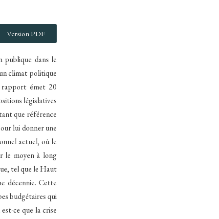
Version PDF
n publique dans le
un climat politique
le rapport émet 20
itions législatives
 tant que référence
pour lui donner une
onnel actuel, où le
ur le moyen à long
ue, tel que le Haut
ne décennie. Cette
pes budgétaires qui
est-ce que la crise