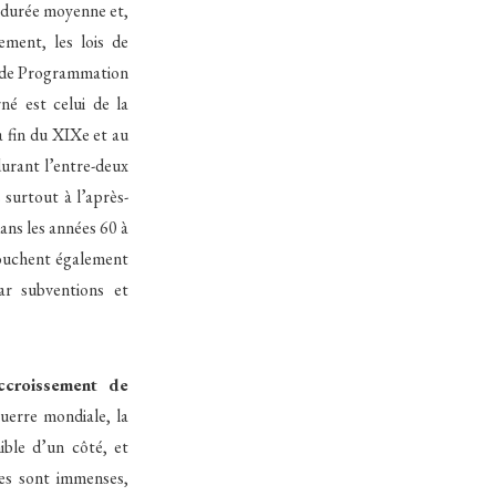
 durée moyenne et,
ement, les lois de
is de Programmation
né est celui de la
a fin du XIXe et au
urant l’entre-deux
 surtout à l’après-
ans les années 60 à
touchent également
ar subventions et
ccroissement de
erre mondiale, la
ible d’un côté, et
ées sont immenses,