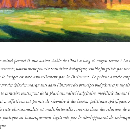
 actuel permet-il une action stable de l’Etat à long et moyen terme ? La 
tissements, notamment pour la transition écologique, semble fragilisée par une
e le budget est voté annuellement par le Parlement. Le présent article emp
t sur des épisodes marquants dans l’histoire des principes budgétaires français 
r le caractère contingent de la pluriannualité budgétaire, mobilisée durant l’
ui a effectivement permis de répondre à des besoins politiques spécifique
e cette pluriannualité est multifactorielle : inscrite dans des relations de 
sa pratique est historiquement légitimée par le développement de techniqu
que.