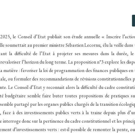
025, le Conseil d’Etat publiait son étude annuelle « Inscrire l’actio
le soumettait au premier ministre Sébastien Lecornu, élu la veille dans 
ant la difficulté de l’Etat à projeter ses mesures dans la durée, 
revaloriser l’horizon du long terme. La proposition n°3 explore les dispos
la matière : favoriser la loi de programmation des finances publiques en
ale, ou formuler des recommandations de révisions constitutionnelles 
te. Le Conseil d’Etat y reconnait alors la difficulté du cadre constituti
ité budgétaire semble faire buter toutes propositions de pratiques s
semble partagé par les organes publics chargés de la transition écologiq
, face à des investissements publics verts à la traine depuis plus d’u
se interroge donc sur la pertinence du cadre constitutionnel et les princi
cement d’investissements verts : est-il possible de remonter la pente, ou 