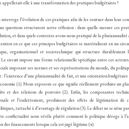
e appellerait-elle à une transformation des pratiques budgétaires ?
 interroge l’évolution de ces pratiques afin de les resituer dans leur con
ux questions structurent notre réflexion : dans quelle mesure ces prat
lution, et dans quels contextes avons-nous pratiqué de la pluriannualit
tention en ce que ces principes budgétaires se matérialisent en un circu
que, organisationnel et sociotechnique qui structure durablement l
. Le circuit impose une forme relationnelle spécifique entre ces acteur
ociale imposant ses normes et ses représentations du monde, du politiq
 : l’existence d’une pluriannualité de fait, et une orientation budgétaire
’économie (1). Nous exposons ce que signifie réellement produire un pl
lits et des relations de pouvoirs (2). Enfin, les composantes techniq
onale et l’endettement, produisent des effets de légitimation de c
itiques, rattaché à d’avantage de régulation (3). Le débat ne se situe pas
tte conflictualité nous révèle plutôt comment le politique déroge à l’
 des financements lorsque cela est jugé légitime (4).