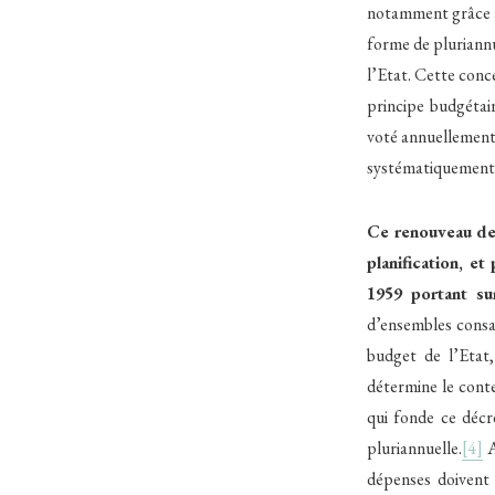
notamment grâce au
forme de pluriannu
l’Etat. Cette conc
principe budgétair
voté annuellement 
systématiquement 
Ce renouveau de 
planification, e
1959 portant su
d’ensembles consa
budget de l’Etat,
détermine le conte
qui fonde ce décr
pluriannuelle.
[4]
A
dépenses doivent 