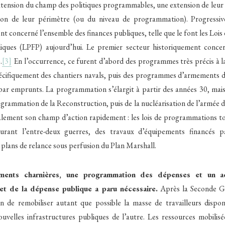
extension du champ des politiques programmables, une extension de leur
ion de leur périmètre (ou du niveau de programmation). Progressiv
 concerné l’ensemble des finances publiques, telle que le font les Lo
iques (LPFP) aujourd’hui. Le premier secteur historiquement concer
.
[3]
En l’occurrence, ce furent d’abord des programmes très précis à l
cifiquement des chantiers navals, puis des programmes d’armements d
par emprunts. La programmation s’élargit à partir des années 30, mais
ogrammation de la Reconstruction, puis de la nucléarisation de l’armée d
également son champ d’action rapidement : les lois de programmations 
 durant l’entre-deux guerres, des travaux d’équipements financés p
 plans de relance sous perfusion du Plan Marshall.
ments charnières, une programmation des dépenses et un a
 et de la dépense publique a paru nécessaire.
Après la Seconde Gu
n de remobiliser autant que possible la masse de travailleurs dispon
ouvelles infrastructures publiques de l’autre. Les ressources mobilis