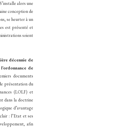
’installe alors une
taine conception de
ns, se heurter à un
ues est présenté et
inistrations soient
mière décennie de
e l’ordonnance de
emiers documents
de présentation du
finances (LOLF) et
nt dans la doctrine
logique d’avantage
ir : l’Etat et ses
éveloppement, afin