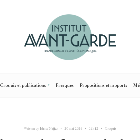
Croquis et publications
Fresques
Propositions et rapports
Mé
Written by
Idriss Najjar
•
20 mai 2026
•
14h12
•
Croquis