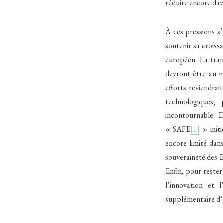
réduire encore dav
À ces pressions s’
soutenir sa croiss
européen. La trans
devront être au m
efforts reviendrai
technologiques,
incontournable. 
« SAFE
[1]
» init
encore limité dans
souveraineté des E
Enfin, pour rester
l’innovation et 
supplémentaire d’e