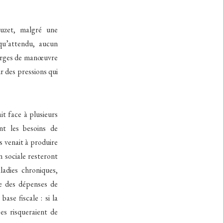
ouzet, malgré une
qu’attendu, aucun
 marges de manœuvre
r des pressions qui
it face à plusieurs
nt les besoins de
s venait à produire
n sociale resteront
ladies chroniques,
le des dépenses de
ase fiscale : si la
es risqueraient de