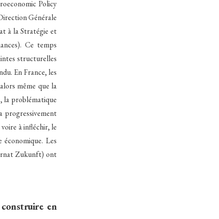
roeconomic Policy
Direction Générale
 à la Stratégie et
nances). Ce temps
intes structurelles
ndu. En France, les
 alors même que la
e, la problématique
 a progressivement
oire à infléchir, le
ue économique. Les
ernat Zukunft) ont
construire en