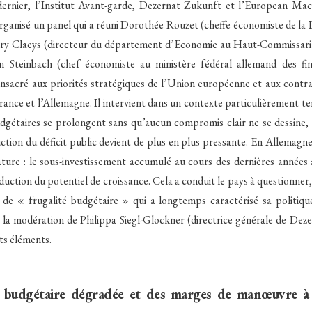
ernier, l’Institut Avant-garde, Dezernat Zukunft et l’European Mac
ganisé un panel qui a réuni Dorothée Rouzet (cheffe économiste de la 
ry Claeys (directeur du département d’Economie au Haut-Commissariat
n Steinbach (chef économiste au ministère fédéral allemand des fi
nsacré aux priorités stratégiques de l’Union européenne et aux contra
France et l’Allemagne. Il intervient dans un contexte particulièrement te
gétaires se prolongent sans qu’aucun compromis clair ne se dessine,
uction du déficit public devient de plus en plus pressante. En Allemagn
ature : le sous-investissement accumulé au cours des dernières années
uction du potentiel de croissance. Cela a conduit le pays à questionner, v
 de « frugalité budgétaire » qui a longtemps caractérisé sa politiq
s la modération de Philippa Siegl-Glockner (directrice générale de Dez
nts éléments.
n budgétaire dégradée et des marges de manœuvre à 