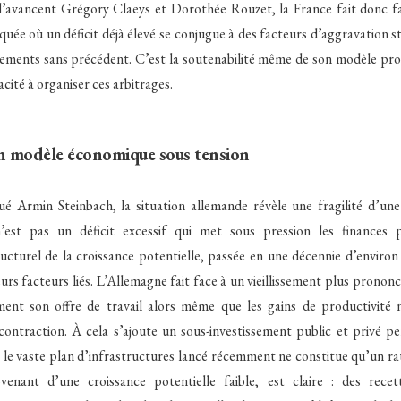
’avancent Grégory Claeys et Dorothée Rouzet, la France fait donc f
uée où un déficit déjà élevé se conjugue à des facteurs d’aggravation st
sements sans précédent. C’est la soutenabilité même de son modèle prod
acité à organiser ces arbitrages.
n modèle économique sous tension
é Armin Steinbach, la situation allemande révèle une fragilité d’une 
’est pas un déficit excessif qui met sous pression les finances p
ucturel de la croissance potentielle, passée en une décennie d’enviro
eurs facteurs liés. L’Allemagne fait face à un vieillissement plus pronon
ment son offre de travail alors même que les gains de productivité n
ontraction. À cela s’ajoute un sous-investissement public et privé per
le vaste plan d’infrastructures lancé récemment ne constitue qu’un ra
enant d’une croissance potentielle faible, est claire : des recet