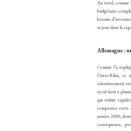
Au total, comme l
budgétaire compliq
besoins d’investis
se joue dans la cap
Allemagne : u
Comme l’a expliqu
Outre-Rhin, ce n
ralentissement str
recul tient à plusi
qui réduit rapide
compenser cette c
années 2000, dont 
conséquence, prov