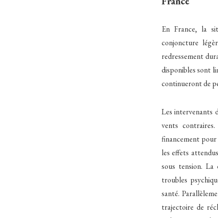
France
En France, la si
conjoncture légè
redressement durab
disponibles sont l
continueront de pes
Les intervenants d
vents contraires
financement pour l
les effets attendu
sous tension. La 
troubles psychiqu
santé. Parallèleme
trajectoire de ré