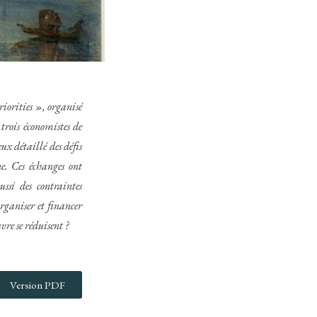
iorities », organisé
, trois économistes de
x détaillé des défis
e. Ces échanges ont
ssi des contraintes
rganiser et financer
re se réduisent ?
Version PDF