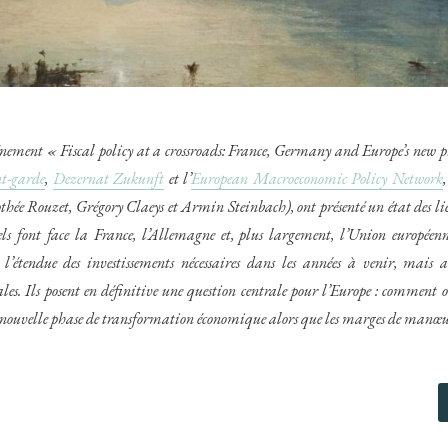
vénement « Fiscal policy at a crossroads: France, Germany and Europe’s new pr
nt-garde
,
Dezernat Zukunft
et l’
European Macroeconomic Policy Network
hée Rouzet, Grégory Claeys et Armin Steinbach), ont présenté un état des lieu
ls font face la France, l’Allemagne et, plus largement, l’Union européenn
l’étendue des investissements nécessaires dans les années à venir, mais au
les. Ils posent en définitive une question centrale pour l’Europe : comment o
e nouvelle phase de transformation économique alors que les marges de manœuv