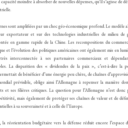
capacité moindre à absorber de nouvelles dépenses, qu’il s’agisse de dé
rielle.
ernes sont amplifiées par un choc géo-économique profond. Le modèle a
eur exportateur et sur des technologies industrielles de milieu de
ontée en gamme rapide de la Chine. Les recompositions du commerce 
ique et l’évolution des politiques américaines ont également mis en lumiè
très interconnectée à ses partenaires commerciaux et dépendan
bles. La disparition des « dividendes de la paix », c’est-à-dire la pé
ermettait de bénéficier d’une énergie peu chère, de chaînes d’approvi
dial prévisible, oblige ainsi l’Allemagne à repenser la manière dont
s et ses filières critiques. La question pour l’Allemagne n’est donc
titivité, mais également de protéger ses chaînes de valeur et de défin
ntielles à sa souveraineté et à celle de l’Europe.
 la réorientation budgétaire vers la défense réduit encore l’espace d