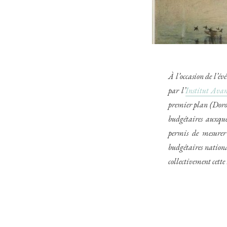
À l’occasion de l’é
par l’
Institut Ava
premier plan (Dorot
budgétaires auxque
permis de mesurer 
budgétaires nationa
collectivement cett