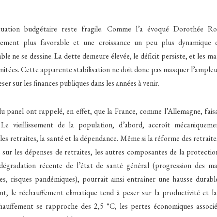
tuation budgétaire reste fragile. Comme l’a évoqué Dorothée R
rement plus favorable et une croissance un peu plus dynamique 
le ne se dessine. La dette demeure élevée, le déficit persiste, et les
imitées. Cette apparente stabilisation ne doit donc pas masquer l’ampleu
er sur les finances publiques dans les années à venir.
u panel ont rappelé, en effet, que la France, comme l’Allemagne, faisa
. Le vieillissement de la population, d’abord, accroît mécaniqueme
es retraites, la santé et la dépendance. Même si la réforme des retraite
s sur les dépenses de retraites, les autres composantes de la protectio
dégradation récente de l’état de santé général (progression des ma
es, risques pandémiques), pourrait ainsi entraîner une hausse durab
nt, le réchauffement climatique tend à peser sur la productivité et la b
chauffement se rapproche des 2,5 °C, les pertes économiques associé