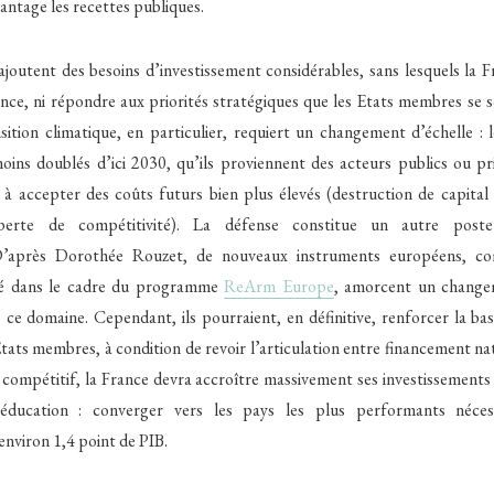
antage les recettes publiques.
ajoutent des besoins d’investissement considérables, sans lesquels la 
ance, ni répondre aux priorités stratégiques que les Etats membres se s
ition climatique, en particulier, requiert un changement d’échelle : 
oins doublés d’ici 2030, qu’ils proviennent des acteurs publics ou pr
t à accepter des coûts futurs bien plus élevés (destruction de capital
 perte de compétitivité). La défense constitue un autre poste 
D’après Dorothée Rouzet, de nouveaux instruments européens, c
ié dans le cadre du programme
ReArm Europe
, amorcent un change
 ce domaine. Cependant, ils pourraient, en définitive, renforcer la base
tats membres, à condition de revoir l’articulation entre financement na
 compétitif, la France devra accroître massivement ses investissements
l’éducation : converger vers les pays les plus performants nécess
nviron 1,4 point de PIB.