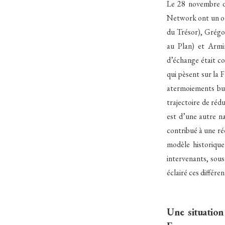
Le 28 novembre d
Network ont un or
du Trésor), Grégo
au Plan) et Armi
d’échange était co
qui pèsent sur la 
atermoiements bud
trajectoire de réd
est d’une autre n
contribué à une réd
modèle historique
intervenants, sou
éclairé ces différe
Une situatio