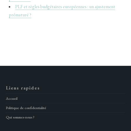
PLF et règles budgétaires européennes : un ajustement
prématuré ?
Liens rapides
Accueil
Politique de confidentialité
Qui sommes-nous ?