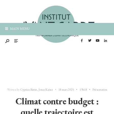
MAIN MENU
Written by
Cyprien Batut
,
Jonas Kaiser
•
18 mars 2025
•
13h18
•
Présentation
Climat contre budget :
quelle trajectoire est