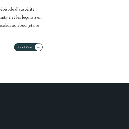
’épisode d’austérité
itigé et les leçons à en
nsolidation budgétaire
→
Read More