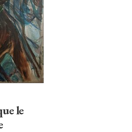
que le
e