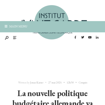
MAIN MENU
Written by
Jonas Kaiser
•
27 mai 2025
•
12h30
•
Croquis
La nouvelle politique
budgétaire allemande va